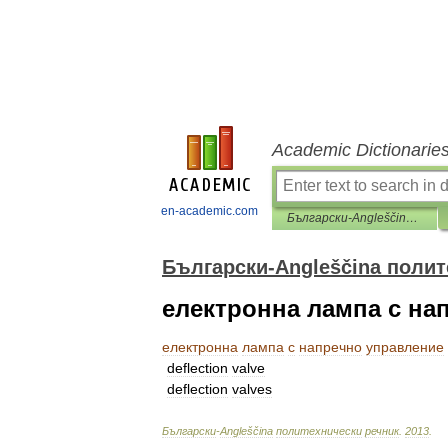
Academic Dictionarie
en-academic.com
Български-Angleščina политехнически речник
Български-Angleščina полит
електронна лампа с на
електронна
лампа
с
напречно
управление
deflection
valve
deflection
valves
Български
-
Angleščina
политехнически
речник
.
2013
.