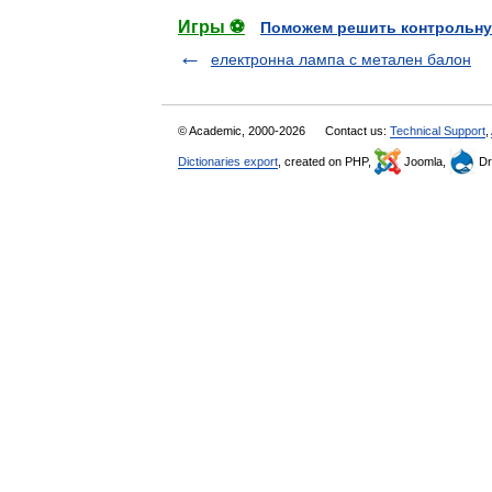
Игры ⚽
Поможем решить контрольну
електронна лампа с метален балон
© Academic, 2000-2026
Contact us:
Technical Support
,
Dictionaries export
, created on PHP,
Joomla,
Dr