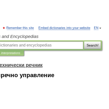
Remember this site
Embed dictionaries into your website
EN
s and Encyclopedias
Search!
Interpretations
ехнически речник
пречно управление